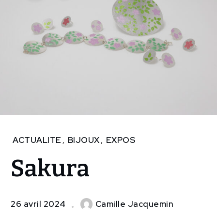
Home
ACTUALITE
,
BIJOUX
,
EXPOS
EXPOS
Sakura
Sakura
26 avril 2024
Camille Jacquemin