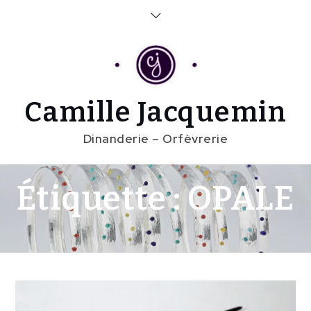
Skip
to
content
Camille Jacquemin
Dinanderie – Orfèvrerie
Étiquette :
OPALE
Home
OPALE