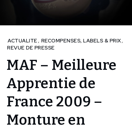
Home
ACTUALITE
,
RECOMPENSES, LABELS & PRIX
,
REVUE DE PRESSE
ACTUALITE
MAF –
MAF – Meilleure
Meilleure
Apprentie
de France
Apprentie de
2009 –
Monture
France 2009 –
en bronze
Monture en