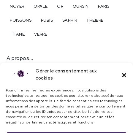
NOYER
OPALE
OR
OURSIN
PARIS
POISSONS
RUBIS
SAPHIR
THEIERE
TITANE
VERRE
A propos...
Contact
Gérer le consentement aux
cookies
Mentions légales
Pour offrir les meilleures expériences, nous utilisons des
Politique de confidentialité
technologies telles que les cookies pour stocker et/ou accéder aux
informations des appareils. Le fait de consentir à ces technologies
Politique de cookies (UE)
nous permettra de traiter des données telles que le comportement
de navigation ou les ID uniques sur ce site. Le fait de ne pas
consentir ou de retirer son consentement peut avoir un effet
© Camille Jacquemin 2023 | Tous droits
négatif sur certaines caractéristiques et fonctions.
réservés