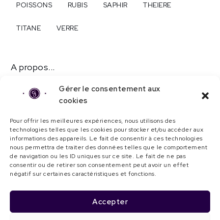
POISSONS
RUBIS
SAPHIR
THEIERE
TITANE
VERRE
A propos...
Contact
Gérer le consentement aux
cookies
Mentions légales
Pour offrir les meilleures expériences, nous utilisons des
Politique de confidentialité
technologies telles que les cookies pour stocker et/ou accéder aux
informations des appareils. Le fait de consentir à ces technologies
Politique de cookies (UE)
nous permettra de traiter des données telles que le comportement
de navigation ou les ID uniques sur ce site. Le fait de ne pas
consentir ou de retirer son consentement peut avoir un effet
© Camille Jacquemin 2023 | Tous droits
négatif sur certaines caractéristiques et fonctions.
réservés
Accepter