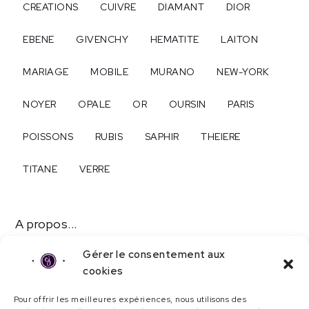
CREATIONS
CUIVRE
DIAMANT
DIOR
EBENE
GIVENCHY
HEMATITE
LAITON
MARIAGE
MOBILE
MURANO
NEW-YORK
NOYER
OPALE
OR
OURSIN
PARIS
POISSONS
RUBIS
SAPHIR
THEIERE
TITANE
VERRE
A propos...
Contact
Gérer le consentement aux
cookies
Mentions légales
Pour offrir les meilleures expériences, nous utilisons des
Politique de confidentialité