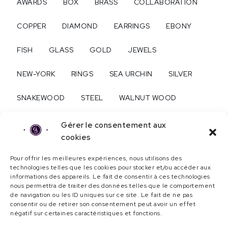
AWARDS
BOX
BRASS
COLLABORATION
COPPER
DIAMOND
EARRINGS
EBONY
FISH
GLASS
GOLD
JEWELS
NEW-YORK
RINGS
SEA URCHIN
SILVER
SNAKEWOOD
STEEL
WALNUT WOOD
WEDDING
WEDDING RINGS
WOOD
Gérer le consentement aux
cookies
Pour offrir les meilleures expériences, nous utilisons des
About...
technologies telles que les cookies pour stocker et/ou accéder aux
informations des appareils. Le fait de consentir à ces technologies
Contact
nous permettra de traiter des données telles que le comportement
de navigation ou les ID uniques sur ce site. Le fait de ne pas
consentir ou de retirer son consentement peut avoir un effet
© Camille Jacquemin 2023 | Tous droits
négatif sur certaines caractéristiques et fonctions.
réservés