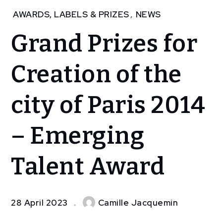
Home
AWARDS, LABELS & PRIZES
,
NEWS
NEWS
Grand Prizes for
Grand
Prizes
for
Creation of the
Creation
of the
city of Paris 2014
city of
Paris
2014 –
– Emerging
Emerging
Talent
Award
Talent Award
28 April 2023
Camille Jacquemin