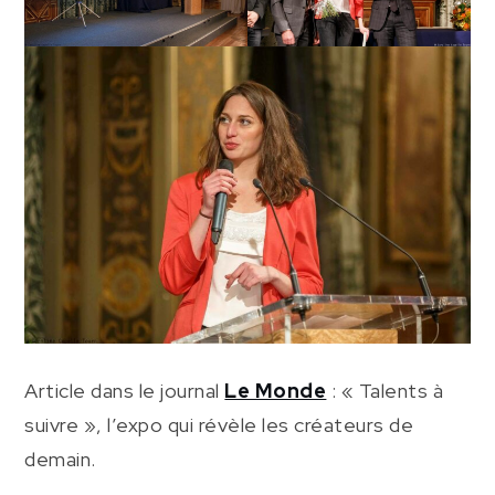
Article dans le journal
Le Monde
: « Talents à
suivre », l’expo qui révèle les créateurs de
demain.